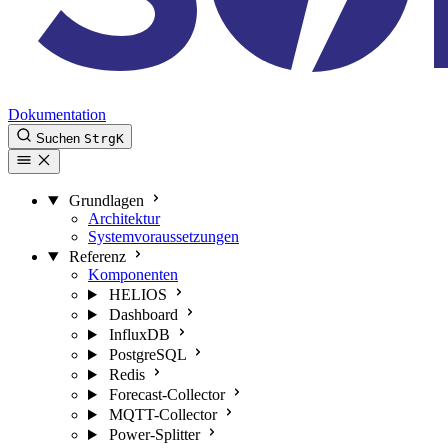
Dokumentation
Suchen
Strg
K
Grundlagen
Architektur
Systemvoraussetzungen
Referenz
Komponenten
HELIOS
Dashboard
InfluxDB
PostgreSQL
Redis
Forecast-Collector
MQTT-Collector
Power-Splitter