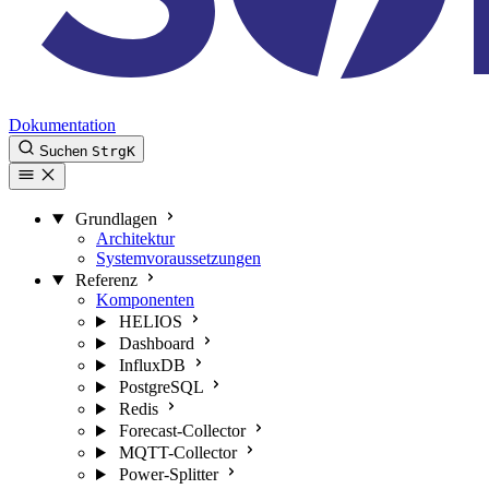
Dokumentation
Suchen
Strg
K
Grundlagen
Architektur
Systemvoraussetzungen
Referenz
Komponenten
HELIOS
Dashboard
InfluxDB
PostgreSQL
Redis
Forecast-Collector
MQTT-Collector
Power-Splitter