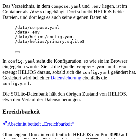
Das Verzeichnis, in dem
und
liegen, ist im
compose.yaml
.env
Container als
eingehängt. Dort schreibt HELIOS beide
/data
Dateien, und dort legt es auch seine eigenen Daten ab:
/data/compose.yaml
/data/.env
/data/helios/config.yaml
/data/helios/primary.sqlite3
In
steht die Konfiguration, so wie sie im Browser
config.yaml
eingegeben wurde. Sie ist die Quelle:
und
compose.yaml
.env
erzeugt HELIOS daraus, sobald sich die
geändert hat.
config.yaml
Gesichert wird bei einer
Datensicherung
ebenfalls die
.
config.yaml
Die SQLite-Datenbank hält den übrigen Zustand von HELIOS,
etwa den Verlauf der Datensicherungen.
Erreichbarkeit
Abschnitt betitelt „Erreichbarkeit“
Ohne eigene Domain veröffentlicht HELIOS den Port
3999
auf