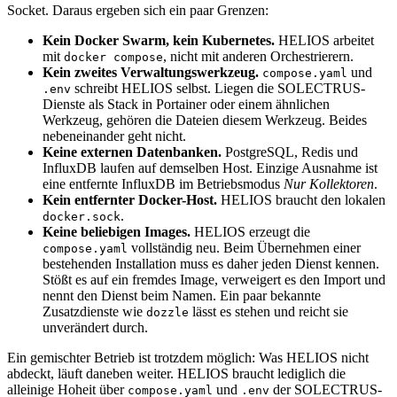
Socket. Daraus ergeben sich ein paar Grenzen:
Kein Docker Swarm, kein Kubernetes.
HELIOS arbeitet
mit
, nicht mit anderen Orchestrierern.
docker compose
Kein zweites Verwaltungswerkzeug.
und
compose.yaml
schreibt HELIOS selbst. Liegen die SOLECTRUS-
.env
Dienste als Stack in Portainer oder einem ähnlichen
Werkzeug, gehören die Dateien diesem Werkzeug. Beides
nebeneinander geht nicht.
Keine externen Datenbanken.
PostgreSQL, Redis und
InfluxDB laufen auf demselben Host. Einzige Ausnahme ist
eine entfernte InfluxDB im Betriebsmodus
Nur Kollektoren
.
Kein entfernter Docker-Host.
HELIOS braucht den lokalen
.
docker.sock
Keine beliebigen Images.
HELIOS erzeugt die
vollständig neu. Beim Übernehmen einer
compose.yaml
bestehenden Installation muss es daher jeden Dienst kennen.
Stößt es auf ein fremdes Image, verweigert es den Import und
nennt den Dienst beim Namen. Ein paar bekannte
Zusatzdienste wie
lässt es stehen und reicht sie
dozzle
unverändert durch.
Ein gemischter Betrieb ist trotzdem möglich: Was HELIOS nicht
abdeckt, läuft daneben weiter. HELIOS braucht lediglich die
alleinige Hoheit über
und
der SOLECTRUS-
compose.yaml
.env