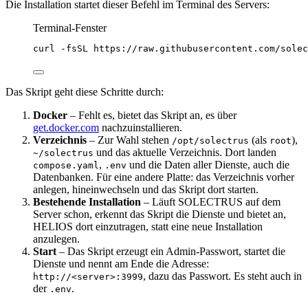
Die Installation startet dieser Befehl im Terminal des Servers:
Terminal-Fenster
curl
-fsSL
https://raw.githubusercontent.com/solec
Das Skript geht diese Schritte durch:
Docker
– Fehlt es, bietet das Skript an, es über
get.docker.com
nachzuinstallieren.
Verzeichnis
– Zur Wahl stehen
(als
),
/opt/solectrus
root
und das aktuelle Verzeichnis. Dort landen
~/solectrus
,
und die Daten aller Dienste, auch die
compose.yaml
.env
Datenbanken. Für eine andere Platte: das Verzeichnis vorher
anlegen, hineinwechseln und das Skript dort starten.
Bestehende Installation
– Läuft SOLECTRUS auf dem
Server schon, erkennt das Skript die Dienste und bietet an,
HELIOS dort einzutragen, statt eine neue Installation
anzulegen.
Start
– Das Skript erzeugt ein Admin-Passwort, startet die
Dienste und nennt am Ende die Adresse:
, dazu das Passwort. Es steht auch in
http://<server>:3999
der
.
.env