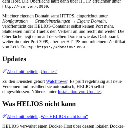
dem Host. Die Oberfläche läuft dann über HTTP, erreichbar unter
.
http://<server>:3999
Mit einer eigenen Domain samt HTTPS, eingerichtet unter
Konfiguration → Grundeinstellungen → Eigene Domain
,
veröffentlicht der HELIOS-Container selbst keinen Port mehr.
Stattdessen nimmt Traefik den Verkehr an und reicht ihn weiter. Die
Oberfläche liegt dann auf derselben Domain wie das Dashboard,
weiterhin unter Port 3999, aber per HTTPS und mit einem Zertifikat
von Let’s Encrypt:
.
https://<domain>:3999
Updates
Abschnitt betitelt „Updates“
Zu den Diensten gehört
Watchtower
. Es prüft regelmäßig auf neue
Versionen und installiert sie automatisch, HELIOS selbst
eingeschlossen. Näheres unter
Installation von Updates
.
Was HELIOS nicht kann
Abschnitt betitelt „Was HELIOS nicht kann“
HELIOS verwaltet einen Docker-Host über dessen lokalen Docker-