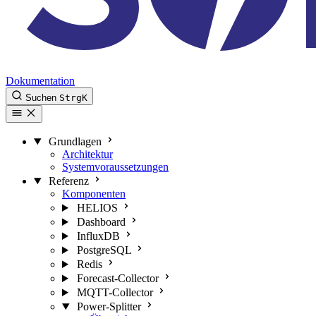
Dokumentation
Suchen
Strg
K
Grundlagen
Architektur
Systemvoraussetzungen
Referenz
Komponenten
HELIOS
Dashboard
InfluxDB
PostgreSQL
Redis
Forecast-Collector
MQTT-Collector
Power-Splitter