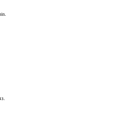
in.
.
43