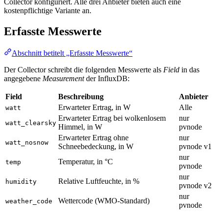
Collector konfiguriert. Alle drei Anbieter bieten auch eine
kostenpflichtige Variante an.
Erfasste Messwerte
Abschnitt betitelt „Erfasste Messwerte“
Der Collector schreibt die folgenden Messwerte als
Field
in das
angegebene
Measurement
der InfluxDB:
Field
Beschreibung
Anbieter
Erwarteter Ertrag, in W
Alle
watt
Erwarteter Ertrag bei wolkenlosem
nur
watt_clearsky
Himmel, in W
pvnode
Erwarteter Ertrag ohne
nur
watt_nosnow
Schneebedeckung, in W
pvnode v1
nur
Temperatur, in °C
temp
pvnode
nur
Relative Luftfeuchte, in %
humidity
pvnode v2
nur
Wettercode (WMO-Standard)
weather_code
pvnode