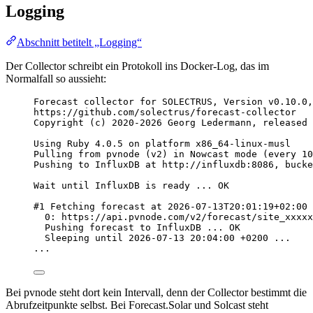
Logging
Abschnitt betitelt „Logging“
Der Collector schreibt ein Protokoll ins Docker-Log, das im
Normalfall so aussieht:
Forecast collector for SOLECTRUS, Version 
v0.10.0
,
https://github.com/solectrus/forecast-collector
Copyright (c) 
2020-2026
 Georg Ledermann, released 
Using Ruby 
4
.
0
.
5
 on platform x86_64-linux-musl
Pulling from pvnode (v2) in Nowcast mode (every 
10
Pushing to InfluxDB at 
http://influxdb:8086
, bucke
Wait until InfluxDB is ready ... OK
#
1
 Fetching forecast at 
2026-07-13T20:01:19+02:00
0
: 
https://api.pvnode.com/v2/forecast/site_xxxxx
Pushing forecast to InfluxDB ... OK
Sleeping until 
2026-07-13
20:04:00
 +
0200
 ...
...
Bei pvnode steht dort kein Intervall, denn der Collector bestimmt die
Abrufzeitpunkte selbst. Bei Forecast.Solar und Solcast steht