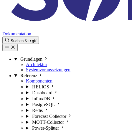
Dokumentation
Suchen
Strg
K
Grundlagen
Architektur
Systemvoraussetzungen
Referenz
Komponenten
HELIOS
Dashboard
InfluxDB
PostgreSQL
Redis
Forecast-Collector
MQTT-Collector
Power-Splitter