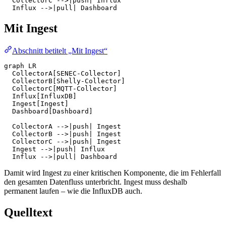
  CollectorC -->|push| Influx

  Influx -->|pull| Dashboard
Mit Ingest
Abschnitt betitelt „Mit Ingest“
graph LR

  CollectorA[SENEC-Collector]

  CollectorB[Shelly-Collector]

  CollectorC[MQTT-Collector]

  Influx[InfluxDB]

  Ingest[Ingest]

  Dashboard[Dashboard]

  CollectorA -->|push| Ingest

  CollectorB -->|push| Ingest

  CollectorC -->|push| Ingest

  Ingest -->|push| Influx

  Influx -->|pull| Dashboard
Damit wird Ingest zu einer kritischen Komponente, die im Fehlerfall
den gesamten Datenfluss unterbricht. Ingest muss deshalb
permanent laufen – wie die InfluxDB auch.
Quelltext