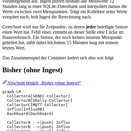
vorübergehend aus. Ingest puffert deshalb alle Messwerte 12
Stunden lang in einer SQLite-Datenbank und interpoliert daraus die
Werte zwischen zwei Messpunkten. Trägt ein Kollektor seine Werte
verspätet nach, holt Ingest die Berechnung nach.
Gerechnet wird nur für Zeitpunkte, zu denen
jeder
beteiligte Sensor
einen Wert hat. Fehlt einer, entsteht an dieser Stelle eine Lücke im
Hausverbrauch. Ein Sensor, der noch keinen neueren Messpunkt
geliefert hat, zählt dabei höchstens 15 Minuten lang mit seinem
letzten Wert.
Das Zusammenspiel der Container ändert sich also wie folgt:
Bisher (ohne Ingest)
Abschnitt betitelt „Bisher (ohne Ingest)“
graph LR

  CollectorA[SENEC-Collector]

  CollectorB[Shelly-Collector]

  CollectorC[MQTT-Collector]

  Influx[InfluxDB]

  Dashboard[Dashboard]

  CollectorA -->|push| Influx

  CollectorB -->|push| Influx
