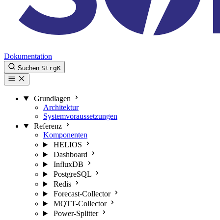
Dokumentation
Suchen
Strg
K
Grundlagen
Architektur
Systemvoraussetzungen
Referenz
Komponenten
HELIOS
Dashboard
InfluxDB
PostgreSQL
Redis
Forecast-Collector
MQTT-Collector
Power-Splitter