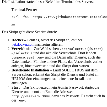
Die Installation startet dieser Befehl im Terminal des Servers:
Terminal-Fenster
curl
-fsSL
https://raw.githubusercontent.com/solec
Das Skript geht diese Schritte durch:
Docker
– Fehlt es, bietet das Skript an, es über
get.docker.com
nachzuinstallieren.
Verzeichnis
– Zur Wahl stehen
(als
),
/opt/solectrus
root
und das aktuelle Verzeichnis. Dort landen
~/solectrus
,
und die Daten aller Dienste, auch die
compose.yaml
.env
Datenbanken. Für eine andere Platte: das Verzeichnis vorher
anlegen, hineinwechseln und das Skript dort starten.
Bestehende Installation
– Läuft SOLECTRUS auf dem
Server schon, erkennt das Skript die Dienste und bietet an,
HELIOS dort einzutragen, statt eine neue Installation
anzulegen.
Start
– Das Skript erzeugt ein Admin-Passwort, startet die
Dienste und nennt am Ende die Adresse:
, dazu das Passwort. Es steht auch in
http://<server>:3999
der
.
.env