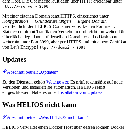
dem Host. Die Oberfläche läuft dann über HTTP, erreichbar unter
.
http://<server>:3999
Mit einer eigenen Domain samt HTTPS, eingerichtet unter
Konfiguration → Grundeinstellungen → Eigene Domain
,
veröffentlicht der HELIOS-Container selbst keinen Port mehr.
Stattdessen nimmt Traefik den Verkehr an und reicht ihn weiter. Die
Oberfläche liegt dann auf derselben Domain wie das Dashboard,
weiterhin unter Port 3999, aber per HTTPS und mit einem Zertifikat
von Let’s Encrypt:
.
https://<domain>:3999
Updates
Abschnitt betitelt „Updates“
Zu den Diensten gehört
Watchtower
. Es prüft regelmäßig auf neue
Versionen und installiert sie automatisch, HELIOS selbst
eingeschlossen. Näheres unter
Installation von Updates
.
Was HELIOS nicht kann
Abschnitt betitelt „Was HELIOS nicht kann“
HELIOS verwaltet einen Docker-Host über dessen lokalen Docker-