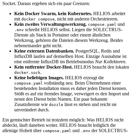
Socket. Daraus ergeben sich ein paar Grenzen:
Kein Docker Swarm, kein Kubernetes.
HELIOS arbeitet
mit
, nicht mit anderen Orchestrierern.
docker compose
Kein zweites Verwaltungswerkzeug.
und
compose.yaml
schreibt HELIOS selbst. Liegen die SOLECTRUS-
.env
Dienste als Stack in Portainer oder einem ähnlichen
Werkzeug, gehören die Dateien diesem Werkzeug. Beides
nebeneinander geht nicht.
Keine externen Datenbanken.
PostgreSQL, Redis und
InfluxDB laufen auf demselben Host. Einzige Ausnahme ist
eine entfernte InfluxDB im Betriebsmodus
Nur Kollektoren
.
Kein entfernter Docker-Host.
HELIOS braucht den lokalen
.
docker.sock
Keine beliebigen Images.
HELIOS erzeugt die
vollständig neu. Beim Übernehmen einer
compose.yaml
bestehenden Installation muss es daher jeden Dienst kennen.
Stößt es auf ein fremdes Image, verweigert es den Import und
nennt den Dienst beim Namen. Ein paar bekannte
Zusatzdienste wie
lässt es stehen und reicht sie
dozzle
unverändert durch.
Ein gemischter Betrieb ist trotzdem möglich: Was HELIOS nicht
abdeckt, läuft daneben weiter. HELIOS braucht lediglich die
alleinige Hoheit über
und
der SOLECTRUS-
compose.yaml
.env