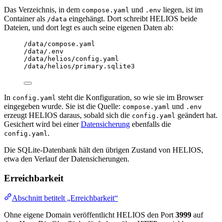
Das Verzeichnis, in dem
und
liegen, ist im
compose.yaml
.env
Container als
eingehängt. Dort schreibt HELIOS beide
/data
Dateien, und dort legt es auch seine eigenen Daten ab:
/data/compose.yaml
/data/.env
/data/helios/config.yaml
/data/helios/primary.sqlite3
In
steht die Konfiguration, so wie sie im Browser
config.yaml
eingegeben wurde. Sie ist die Quelle:
und
compose.yaml
.env
erzeugt HELIOS daraus, sobald sich die
geändert hat.
config.yaml
Gesichert wird bei einer
Datensicherung
ebenfalls die
.
config.yaml
Die SQLite-Datenbank hält den übrigen Zustand von HELIOS,
etwa den Verlauf der Datensicherungen.
Erreichbarkeit
Abschnitt betitelt „Erreichbarkeit“
Ohne eigene Domain veröffentlicht HELIOS den Port
3999
auf