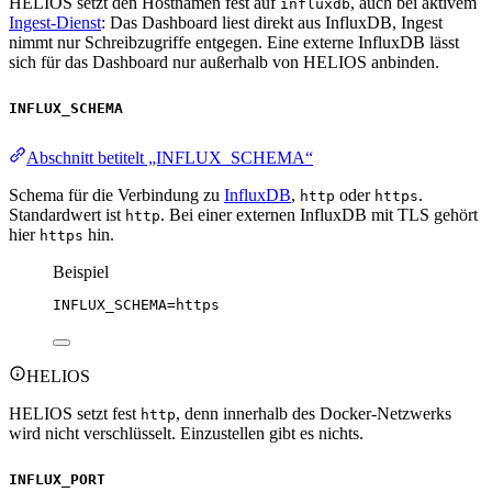
HELIOS setzt den Hostnamen fest auf
, auch bei aktivem
influxdb
Ingest-Dienst
: Das Dashboard liest direkt aus InfluxDB, Ingest
nimmt nur Schreibzugriffe entgegen. Eine externe InfluxDB lässt
sich für das Dashboard nur außerhalb von HELIOS anbinden.
INFLUX_SCHEMA
Abschnitt betitelt „INFLUX_SCHEMA“
Schema für die Verbindung zu
InfluxDB
,
oder
.
http
https
Standardwert ist
. Bei einer externen InfluxDB mit TLS gehört
http
hier
hin.
https
Beispiel
INFLUX_SCHEMA
=https
HELIOS
HELIOS setzt fest
, denn innerhalb des Docker-Netzwerks
http
wird nicht verschlüsselt. Einzustellen gibt es nichts.
INFLUX_PORT