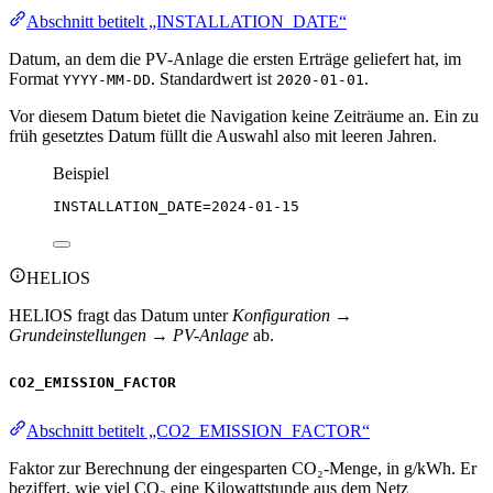
Abschnitt betitelt „INSTALLATION_DATE“
Datum, an dem die PV-Anlage die ersten Erträge geliefert hat, im
Format
. Standardwert ist
.
YYYY-MM-DD
2020-01-01
Vor diesem Datum bietet die Navigation keine Zeiträume an. Ein zu
früh gesetztes Datum füllt die Auswahl also mit leeren Jahren.
Beispiel
INSTALLATION_DATE
=2024-01-15
HELIOS
HELIOS fragt das Datum unter
Konfiguration →
Grundeinstellungen → PV-Anlage
ab.
CO2_EMISSION_FACTOR
Abschnitt betitelt „CO2_EMISSION_FACTOR“
Faktor zur Berechnung der eingesparten CO₂-Menge, in g/kWh. Er
beziffert, wie viel CO₂ eine Kilowattstunde aus dem Netz