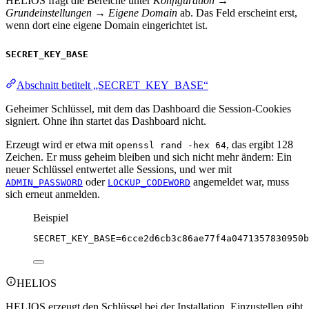
HELIOS fragt die Bereiche unter
Konfiguration →
Grundeinstellungen → Eigene Domain
ab. Das Feld erscheint erst,
wenn dort eine eigene Domain eingerichtet ist.
SECRET_KEY_BASE
Abschnitt betitelt „SECRET_KEY_BASE“
Geheimer Schlüssel, mit dem das Dashboard die Session-Cookies
signiert. Ohne ihn startet das Dashboard nicht.
Erzeugt wird er etwa mit
, das ergibt 128
openssl rand -hex 64
Zeichen. Er muss geheim bleiben und sich nicht mehr ändern: Ein
neuer Schlüssel entwertet alle Sessions, und wer mit
oder
angemeldet war, muss
ADMIN_PASSWORD
LOCKUP_CODEWORD
sich erneut anmelden.
Beispiel
SECRET_KEY_BASE
=6cce2d6cb3c86ae77f4a0471357830950b
HELIOS
HELIOS erzeugt den Schlüssel bei der Installation. Einzustellen gibt